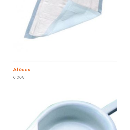
Alèses
0,00
€