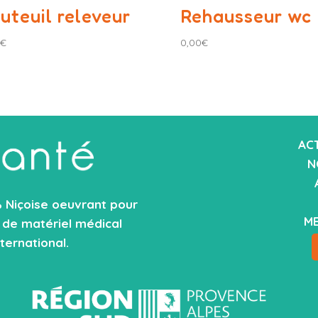
uteuil releveur
Rehausseur wc
€
0,00
€
ACT
N
% Niçoise oeuvrant pour
ME
n de matériel médical
nternational.